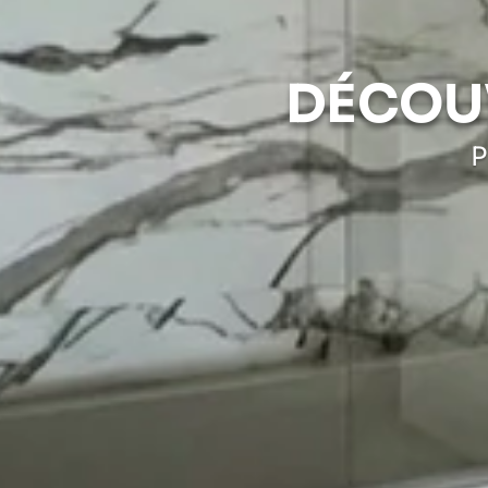
DÉCOU
P