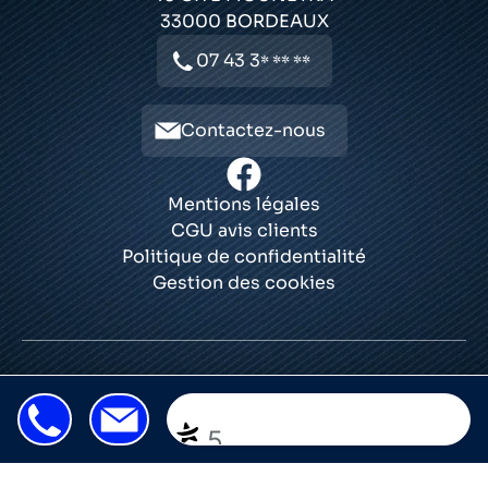
33000
BORDEAUX
07 43 3
* ** **
Contactez-nous
Mentions légales
CGU avis clients
Politique de confidentialité
Gestion des cookies
© 2026 Plus que pro. Tous droits réservés.
07 43 3
Devis
|
Contact
* ** **
5